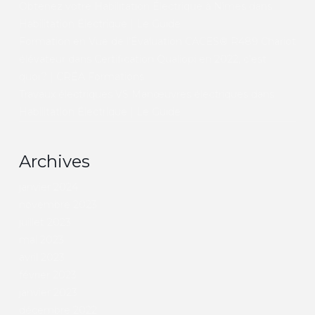
Obtenez votre Habilitation Électrique à Nîmes
dans
Habilitation Électrique | Le Guide
Formation en Vue de l’Évaluation CACES® R489 Chariot
élévateur
dans
Certification Qualiopi en 2022, c’est
quoi ? | CRÉA Formations
Travaux électriques VS Manœuvres électriques
dans
Habilitation Électrique | Le Guide
Archives
janvier 2024
novembre 2023
juillet 2023
mai 2023
avril 2023
février 2023
janvier 2023
décembre 2022