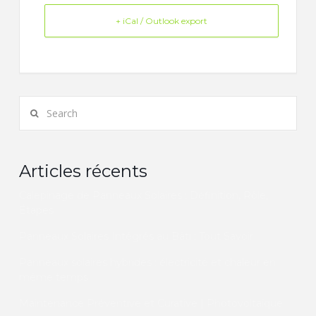
+ iCal / Outlook export
Search
Articles récents
Calepinage de Panneaux Solaires : Définition, Rôle,
Étapes
Panneaux Solaires Intégrés au Bâti : Tout Savoir
Panneaux solaires hybrides : électricité et chaleur en
même temps
Maintenance Préventive et Curative | Photovoltaïque