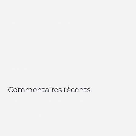
Calepinage de Panneaux Solaires : Définition, Rôle,
Étapes
Panneaux Solaires Intégrés au Bâti : Tout Savoir
Panneaux solaires hybrides : électricité et chaleur en
même temps
Maintenance Préventive et Curative | Photovoltaïque
Devenir Technicien Photovoltaïque quand on est déjà
électricien
Commentaires récents
Établir un Titre d’Habilitation | Modèle -
CREAFORMATIONS
dans
Certification Qualiopi en 2022,
c’est quoi ? | CRÉA Formations
Obtenez votre Habilitation Électrique à Nîmes
dans
7
étapes pour une démarche d’Habilitation Électrique