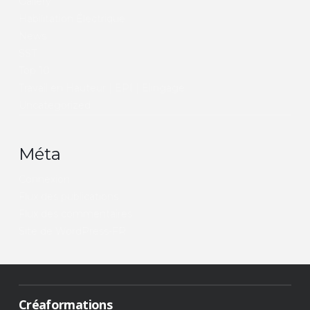
Gallery
Habilitation Électrique
News
SST
Top 10
Travail en Hauteur | EPI | Elingage
Uncategorized
Méta
Connexion
Flux des publications
Flux des commentaires
Site de WordPress-FR
Créaformations