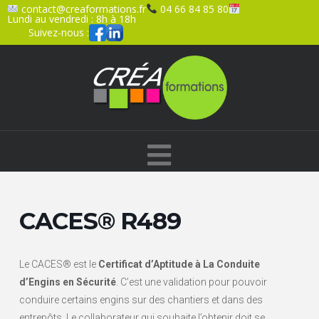
contact@creaformations.fr
04 66 84 85 80
Lundi au vendredi : 8h à 18h
Suivez-nous :
Navigation
CACES® R489
Le CACES® est le
Certificat d’Aptitude à La Conduite
d’Engins en Sécurité
. C’est une validation pour pouvoir
conduire certains engins sur des chantiers et dans des
entrepôts. Le collaborateur qui souhaite l’obtenir doit se