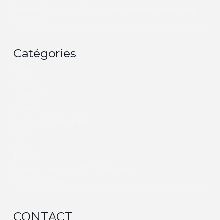
Devenir Technicien Photovoltaïque quand on est déjà
électricien
Catégories
AIPR
CACES
Calendrier
Gallery
Habilitation Électrique
News
SST
Top 10
Travail en Hauteur | EPI | Elingage
Uncategorized
CONTACT