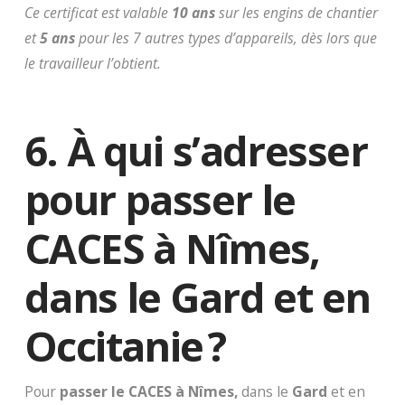
Ce certificat est valable
10 ans
sur les engins de chantier
et
5 ans
pour les 7 autres types d’appareils, dès lors que
le travailleur l’obtient.
6. À qui s’adresser
pour passer le
CACES à Nîmes,
dans le Gard et en
Occitanie ?
Pour
passer le CACES à Nîmes,
dans le
Gard
et en