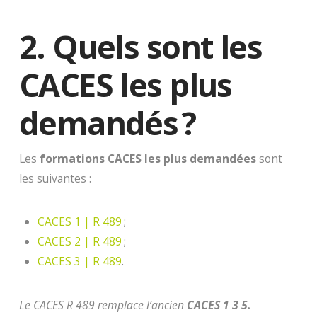
2. Quels sont les
CACES les plus
demandés ?
Les
formations CACES les plus demandées
sont
les suivantes :
CACES 1 | R 489
;
CACES 2 | R 489
;
CACES 3 | R 489
.
Le CACES R 489 remplace l’ancien
CACES 1 3 5.