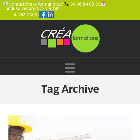
contact@creaformations.fr
04 66 84 85 80
Lundi au vendredi : 8h à 18h
Suivez-nous :
Navigation
Tag Archive