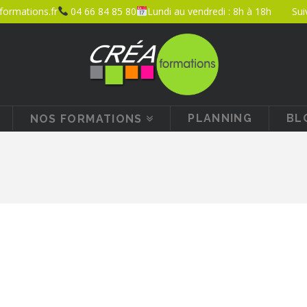
ormations.fr
04 66 84 85 80
Lundi au vendredi : 8h à 18h
Sui
PLANNING
BL
NOS FORMATIONS