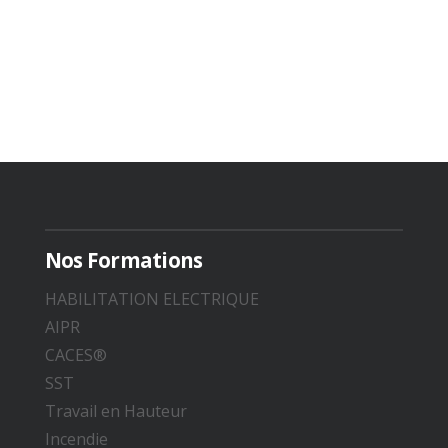
Nos Formations
HABILITATION ELECTRIQUE
AIPR
CACES®
SST
Travail en Hauteur
Incendie