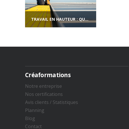
TRAVAIL EN HAUTEUR : QUELLE HABILITATION ?
Créaformations
Notre entreprise
Nos certifications
Avis clients / Statistiques​
Planning
Blog
Contact