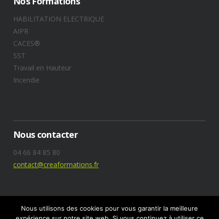
Nos Formations
HABILITATION ELECTRIQUE
AIPR
CACES®
SST
Travail en Hauteur
Incendie
Nous contacter
04 66 84 85 80
contact@creaformations.fr
Nous utilisons des cookies pour vous garantir la meilleure
expérience sur notre site web. Si vous continuez à utiliser ce