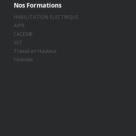
Nos Formations
HABILITATION ELECTRIQUE
AIPR
CACES®
SST
Travail en Hauteur
Incendie