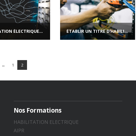
HABILITATION ÉLECTRIQUE BR | CHARGÉ D’INTERVENTION GÉNÉRALE BT
ÉTABLIR UN TITRE D’HABILITATION | MODÈLE
←
1
2
Nos Formations
HABILITATION ELECTRIQUE
AIPR