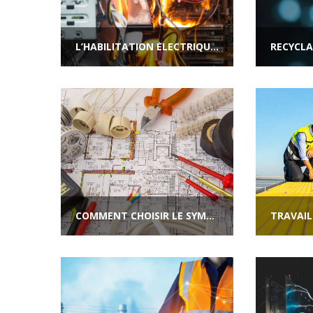
L’HABILITATION ÉLECTRIQUE POUR LA FORMATION EN SÉCURITÉ INCENDIE
COMMENT CHOISIR LE SYMBOLE D’HABILITATION ÉLECTRIQUE ?