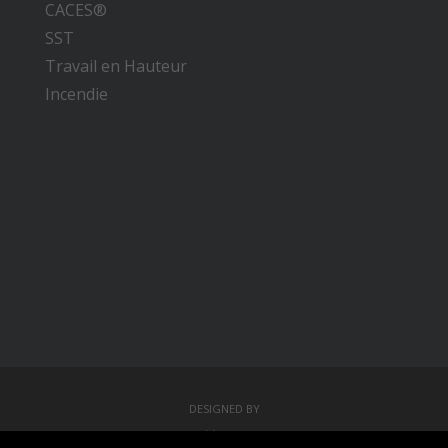
CACES®
SST
Travail en Hauteur
Incendie
DESIGNED BY